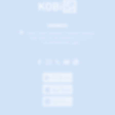
HAKKIMIZDA
İstabul Teknik Üniversitesi Teknokent Reşitpaşa
Mah. Katar Cad. ARI 4 Binası No: 2 / 50 / 6
Sarıyer/İstanbul PK: 34467