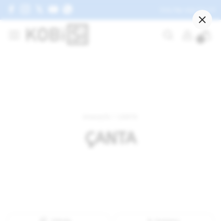
Giriş Yap veya Üye Ol
AKSESUAR
0
GÜNEŞ GÖZLÜĞÜ
ŞAPKA
ŞORT
KEMER
Anasayfa
ÇANTA
Tüm AKSESUAR ürünleri
ÇANTA