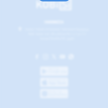
HAKKIMIZDA
İstabul Teknik Üniversitesi Teknokent Reşitpaşa
Mah. Katar Cad. ARI 4 Binası No: 2 / 50 / 6
Sarıyer/İstanbul PK: 34467