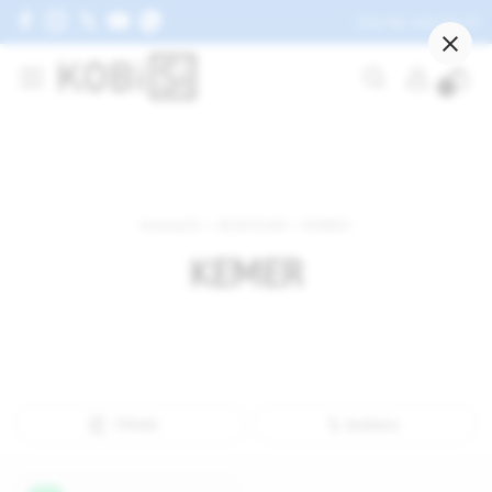
Giriş Yap veya Üye Ol
AKSESUAR
0
GÜNEŞ GÖZLÜĞÜ
ŞAPKA
ŞORT
Anasayfa
AKSESUAR
KEMER
KEMER
KEMER
Tüm AKSESUAR ürünleri
Filtrele
Sıralama