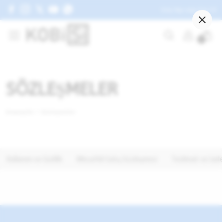
Giriş Yap veya Üye Ol
AKSESUAR
0
GÜNEŞ GÖZLÜĞÜ
ŞAPKA
ŞORT
SÖZLEŞMELER
KEMER
Anasayfa
Sözleşmeler
Tüm AKSESUAR ürünleri
Kullanım ve Gizlilik
Mesafeli Satış Sözleşmesi
Teslimat ve İade 