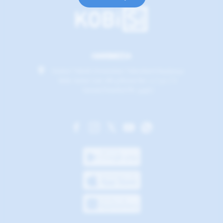
HAKKIMIZDA
İstabul Teknik Üniversitesi Teknokent Reşitpaşa
Mah. Katar Cad. ARI 4 Binası No: 2 / 50 / 6
Sarıyer/İstanbul PK: 34467